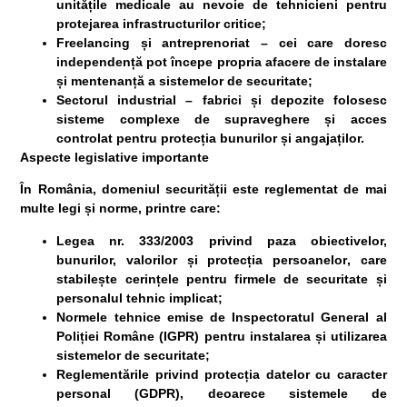
unitățile medicale au nevoie de tehnicieni pentru
protejarea infrastructurilor critice;
Freelancing și antreprenoriat
– cei care doresc
independență pot începe propria afacere de instalare
și mentenanță a sistemelor de securitate;
Sectorul industrial
– fabrici și depozite folosesc
sisteme complexe de supraveghere și acces
controlat pentru protecția bunurilor și angajaților.
Aspecte legislative importante
În România, domeniul securității este reglementat de mai
multe legi și norme, printre care:
Legea nr. 333/2003 privind paza obiectivelor,
bunurilor, valorilor și protecția persoanelor
, care
stabilește cerințele pentru firmele de securitate și
personalul tehnic implicat;
Normele tehnice emise de Inspectoratul General al
Poliției Române (IGPR)
pentru instalarea și utilizarea
sistemelor de securitate;
Reglementările privind protecția datelor cu caracter
personal (GDPR)
, deoarece sistemele de