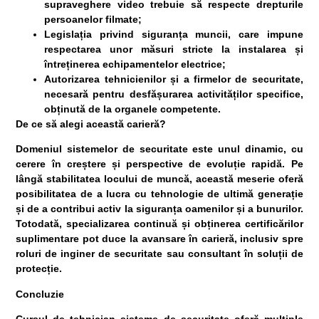
supraveghere video trebuie să respecte drepturile
persoanelor filmate;
Legislația privind siguranța muncii
, care impune
respectarea unor măsuri stricte la instalarea și
întreținerea echipamentelor electrice;
Autorizarea tehnicienilor și a firmelor de securitate
,
necesară pentru desfășurarea activităților specifice,
obținută de la organele competente.
De ce să alegi această carieră?
Domeniul sistemelor de securitate este unul dinamic, cu
cerere în creștere și perspective de evoluție rapidă. Pe
lângă stabilitatea locului de muncă, această meserie oferă
posibilitatea de a lucra cu tehnologie de ultimă generație
și de a contribui activ la siguranța oamenilor și a bunurilor.
Totodată, specializarea continuă și obținerea certificărilor
suplimentare pot duce la avansare în carieră, inclusiv spre
roluri de inginer de securitate sau consultant în soluții de
protecție.
Concluzie
Cursul de
tehnician sisteme de securitate
oferă multiple