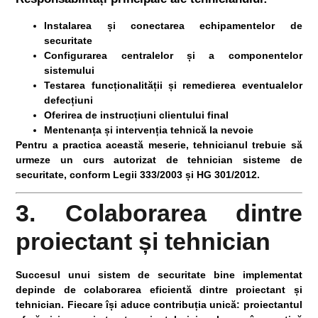
Instalarea și conectarea echipamentelor de
securitate
Configurarea centralelor și a componentelor
sistemului
Testarea funcționalității și remedierea eventualelor
defecțiuni
Oferirea de instrucțiuni clientului final
Mentenanța și intervenția tehnică la nevoie
Pentru a practica această meserie, tehnicianul trebuie să
urmeze un
curs autorizat de tehnician sisteme de
securitate
, conform
Legii 333/2003
și
HG 301/2012
.
3. Colaborarea dintre
proiectant și tehnician
Succesul unui sistem de securitate bine implementat
depinde de
colaborarea eficientă dintre proiectant și
tehnician
. Fiecare își aduce contribuția unică: proiectantul