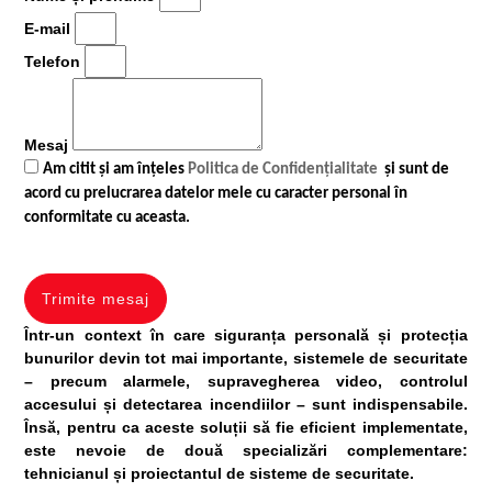
E-mail
Telefon
Mesaj
Am citit și am înțeles
Politica de Confidențialitate
și sunt de
acord cu prelucrarea datelor mele cu caracter personal în
conformitate cu aceasta.
Trimite mesaj
Într-un context în care siguranța personală și protecția
bunurilor devin tot mai importante,
sistemele de securitate
– precum alarmele, supravegherea video, controlul
accesului și detectarea incendiilor – sunt indispensabile.
Însă, pentru ca aceste soluții să fie eficient implementate,
este nevoie de două specializări complementare:
tehnicianul
și
proiectantul de sisteme de securitate
.